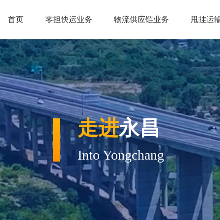
首页
零担快运业务
物流供应链业务
甩挂运
走进
永昌
Into Yongchang